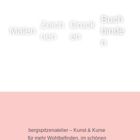
Buch
Zeich
Druck
Malen
binde
nen
en
n
bergspitzenatelier – Kunst & Kurse
für mehr Wohlbefinden, im schönen